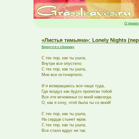
О проект
«Листья тимьяна»: Lonely Nights (пер
Вернутся к сборнику
С тех пор, как ты ушла,
Внутри все опустело.
С тех пор, как ты ушла,
Мне все осточертело.
И я возвращаюсь все чаще туда,
Где воздух как будто пропитан тобой.
Все эти мгновенья со мной навсегда.
О, как я хочу, чтоб была ты со мной!
С тех пор, как ты ушла,
На сердце стынет мрак.
С тех пор, как ты ушла,
Все стало вдруг не так.