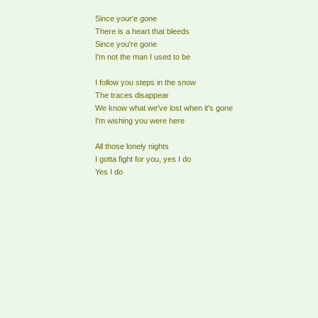
Since your'e gone
There is a heart that bleeds
Since you're gone
I'm not the man I used to be
I follow you steps in the snow
The traces disappear
We know what we've lost when it's gone
I'm wishing you were here
All those lonely nights
I gotta fight for you, yes I do
Yes I do