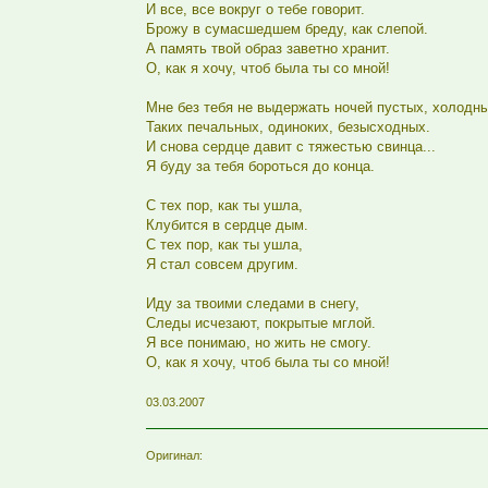
И все, все вокруг о тебе говорит.
Брожу в сумасшедшем бреду, как слепой.
А память твой образ заветно хранит.
О, как я хочу, чтоб была ты со мной!
Мне без тебя не выдержать ночей пустых, холодны
Таких печальных, одиноких, безысходных.
И снова сердце давит с тяжестью свинца...
Я буду за тебя бороться до конца.
С тех пор, как ты ушла,
Клубится в сердце дым.
С тех пор, как ты ушла,
Я стал совсем другим.
Иду за твоими следами в снегу,
Следы исчезают, покрытые мглой.
Я все понимаю, но жить не смогу.
О, как я хочу, чтоб была ты со мной!
03.03.2007
Оригинал: