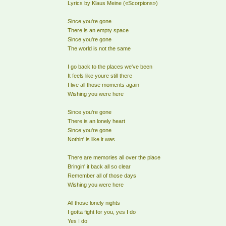
Lyrics by Klaus Meine («Scorpions»)
Since you're gone
There is an empty space
Since you're gone
The world is not the same
I go back to the places we've been
It feels like youre still there
I live all those moments again
Wishing you were here
Since you're gone
There is an lonely heart
Since you're gone
Nothin' is like it was
There are memories all over the place
Bringin' it back all so clear
Remember all of those days
Wishing you were here
All those lonely nights
I gotta fight for you, yes I do
Yes I do