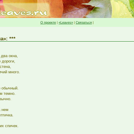
О проекте
|
«Leaves»
|
Связаться
|
»: ***
два окна,
 дороги,
стена,
ичий много.
р обычный.
м темно.
вычно.
а нем
птичка.
х спичек.