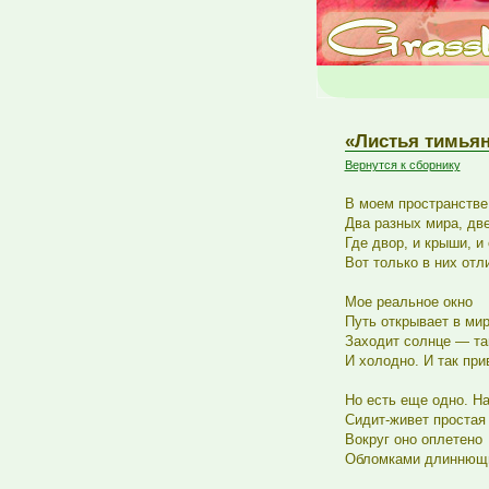
«Листья тимьяна
Вернутся к сборнику
В моем пространстве 
Два разных мира, две
Где двор, и крыши, и 
Вот только в них отл
Мое реальное окно
Путь открывает в ми
Заходит солнце — та
И холодно. И так при
Но есть еще одно. Н
Сидит-живет простая 
Вокруг оно оплетено
Обломками длиннющи