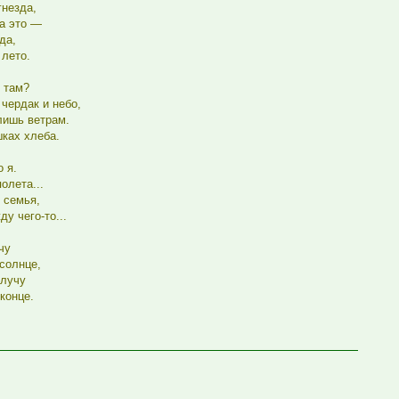
гнезда,
 а это —
да,
 лето.
 там?
чердак и небо,
лишь ветрам.
шках хлеба.
 я.
олета...
 семья,
ду чего-то...
чу
солнце,
 лучу
конце.