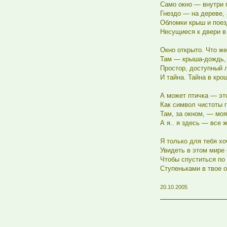
Само окно — внутри 
Гнездо — на дереве,
Обломки крыш и поез
Несущиеся к двери в
Окно открыто. Что же
Там — крыша-дождь, 
Простор, доступный 
И тайна. Тайна в кро
А может птичка — это
Как символ чистоты п
Там, за окном, — моя
А я.. я здесь — все ж
Я только для тебя хо
Увидеть в этом мире 
Чтобы спуститься по
Ступеньками в твое о
20.10.2005