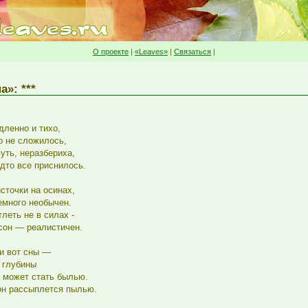
О проекте
|
«Leaves»
|
Связаться
|
»: ***
дленно и тихо,
то не сложилось,
уть, неразбериха,
дто все приснилось.
сточки на осинах,
емного необычен.
тлеть не в силах -
 сон — реалистичен.
ти вот сны —
 глубины
о может стать былью.
он рассыплется пылью.