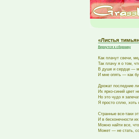
«Листья тимьяна
Вернутся к сборнику
Как плачут свечи, ме
Так плачу я о том, ч
В душе и сердце — м
И мне опять — как бу
Дрожат последние ли
Их ярко-синий цвет н
Но это чудо я запеча
Я просто сплю, хоть
Странные все-таки э
И в бесконечности их
Можно найти все, чт
Может — не стать, с